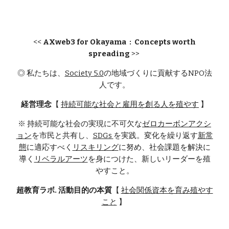
<<
A
X
web3 for Okayama : Concepts worth
spreading
>>
◎ 私たちは、
Society 5.0
の地域づくりに貢献するNPO法
人です。
経営理念
【
持続可能な社会と雇用を創る人を殖やす
】
※ 持続可能な社会の実現に不可欠な
ゼロカーボンアクシ
ョン
を市民と共有し、
SDGs
を実践。変化を繰り返す
新常
態
に適応すべく
リスキリング
に努め、社会課題を解決に
導く
リベラルアーツ
を身につけた、新しいリーダーを殖
やすこと。
超教育ラボ. 活動目的の本質
【
社会関係資本を育み殖やす
こと
】