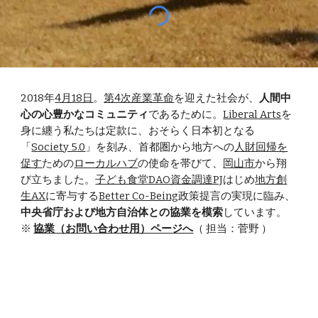
2018年
4月18日
。
第4次産業革命
を迎えた社会が、
人間中
心の心豊かなコミュニティ
であるために。
Liberal Arts
を
身に纏う私たちは
定款に、おそらく日本初となる
「
Society 5.0
」を刻み、首都圏から地方への
人財回帰を
促す
ための
ローカルハブ
の使命を帯びて、
岡山市
から翔
び立ちました。
子ども食堂DAO資金調達PJ
はじめ
地方創
生AX
に寄与する
Better Co-Being
政策提言の実現に臨み、
中央省庁および地方自治体との協業を模索
しています。
※
協業（お問い合わせ用）ページへ
（ 担当：菅野 ）