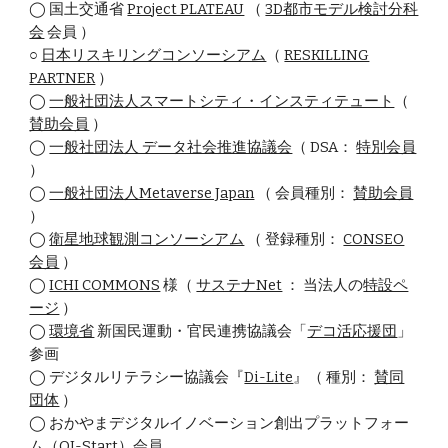
◯ 国土交通省
Project PLATEAU
（
3D都市モデル検討分科
会
会員 ）
○
日本リスキリングコンソーシアム
（
RESKILLING
PARTNER
）
◯
一般社団法人スマートシティ・インスティテュート
（
賛助会員
）
◯
⼀般社団法⼈ データ社会推進協議会
（ DSA：
特別会員
）
◯
一般社団法人Metaverse Japan
（ 会員種別：
賛助会員
）
◯
衛星地球観測コンソーシアム
（
登録種別
：
CONSEO
会員
）
◯
ICHI COMMONS
様（
サステナNet
： 当法人の
特設ペ
ージ
）
◯
環境省
新国民運動・官民連携協議会「
デコ活応援団
」
参画
◯ デジタルリテラシー協議会『
Di-Lite
』（ 種別：
賛同
団体
）
◯ おかやまデジタルイノベーション創出プラットフォー
ム（
OI-Start
）会員