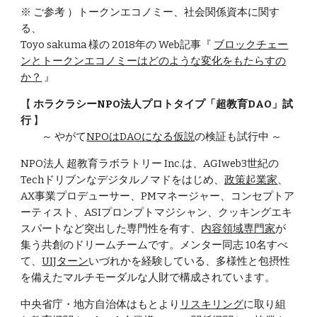
※ ご参考 ）トークンエコノミー、社会関係資本に関す
る、
Toyo sakuma 様の 2018年の Web記事『
ブロックチェー
ンとトークンエコノミーはどのような変化をもたらすの
か？
』
【
ホラクラシーNPO法人プロトタイプ「超教育DAO」試
行
】
～ やがて
NPOはDAOになる仮説
の検証も試行中 ～
NPO法人 超教育ラボラトリー Inc.は、AGIweb3世紀の
Techドリブンなデジタルノマドをはじめ、
政策起業家
、
AX事業プロデューサー、PMマネージャー、コンセプトア
ーティスト、ASIプロンプトマジシャン、クッキングエキ
スパートなど突出した専門性を有す、
内容領域専門家
が
集う共創のドリームチームです。メンター同志 10名すべ
て、
UIJターン
いづれかを経験している、多様性と包摂性
を備えたマルチモーダルな人財で構成されています。
中央省庁・地方自治体はもとより
リスキリング
に取り組