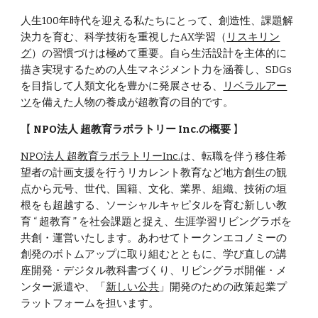
人生100年時代を迎える私たちにとって、創造性、課題解
決力を育む、科学技術を重視したAX学習（
リスキリン
グ
）の習慣づけは極めて重要。自ら生活設計を主体的に
描き実現するための人生マネジメント力を涵養し、SDGs
を目指して人類文化を豊かに発展させる、
リベラルアー
ツ
を
備えた人物の養成が超教育の目的です。
【
NPO法人 超教育ラボラトリー Inc.の概要
】
NPO法人 超教育ラボラトリーInc.
は、転職を伴う移住希
望者の計画支援を行うリカレント教育など地方創生の観
点から元号、世代、国籍、文化、業界、組織、技術の垣
根をも超越する、ソーシャルキャピタルを育む新しい教
育 “ 超教育 ” を社会課題と捉え、生涯学習リビングラボを
共創・運営いたします。あわせてトークンエコノミーの
創発のボトムアップに取り組むとともに、学び直しの講
座開発・デジタル教科書づくり、リビングラボ開催・メ
ンター派遣や、「
新しい公共
」開発のための政策起業プ
ラットフォームを担います。