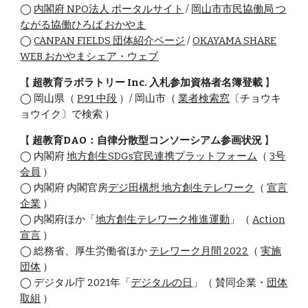
◯
内閣府 NPO法人 ポータルサイト
/
岡山市市民協働局 つ
ながる協働ひろば おかやま
◯
CANPAN FIELDS 団体紹介ページ
/
OKAYAMA SHARE
WEB おかやまシェア・ウェブ
【
超教育ラボラトリー Inc.
入札参加資格者名簿登載
】
◯ 岡山県（
P.91 中段
）/ 岡山市（
業者検索窓
〔チョウキ
ョウイク〕で検索 ）
【
超教育
DAO：
自律分散型コンソーシアム
参画状況
】
◯ 内閣府
地方創生SDGs官民連携プラットフォーム
（
3号
会員
）
◯ 内閣府 内閣官房
デジ田構想 地方創生テレワーク
（
宣言
企業
）
◯ 内閣府
ほか
「
地方創生テレワーク推進運動
」（
Action
宣言
）
◯ 総務省、厚生労働省ほか
テレワーク月間 2022
（
実施
団体
）
◯ デジタル庁 2021年「
デジタルの日
」（ 賛同企業・
団体
取組
）