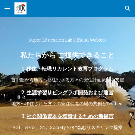
Skip to main content
Skip to navigation
Super Education Lab Official Website
私たちから ご提供できること
1.
移住・転職リカレント教育プログラム
首都圏から地方へ移住なさる方々の安住計画策定を支援
2.
生涯学習リビングラボ開発および運営
地方へ移住された方々の安住促進の場の共創とTestbed.
3.
社会関係資本を増資するための新提言
AGI、web3、SX。Society 5.0に臨むリスキリング提案