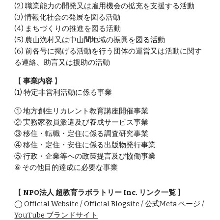
(2) 職業能力の開発又は雇用機会の拡充を支援する活動
(3) 情報化社会の発展を図る活動
(4) まちづくりの推進を図る活動
(5) 農山漁村又は中山間地域の振興を図る活動
(6) 前各号に掲げる活動を行う団体の運営又は活動に関す
る連絡、助言又は援助の活動
【
事業内容
】
(1) 特定非営利活動に係る事業
① 地方創生リカレント教育講座開催事業
② 実務家教員派遣及び養成サービス事業
③ 移住・転職・定住に係る調査研究事業
④ 移住・定住・安住に係る出版物発行事業
⑤ 行政・企業等への政策提言及び協働事業
⑥ その他目的達成に必要な事業
【
NPO法人 超教育ラボラトリー Inc. リンク一覧
】
◯
Official Website
/
Official Blogsite
/
公式Meta ページ
/
YouTube ブランドサイト